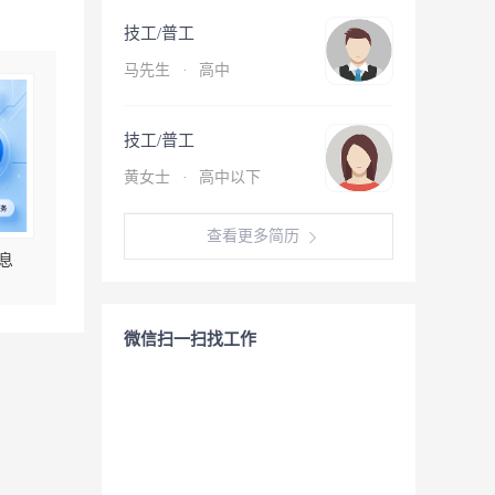
技工/普工
马先生
·
高中
技工/普工
黄女士
·
高中以下
查看更多简历
息
微信扫一扫找工作